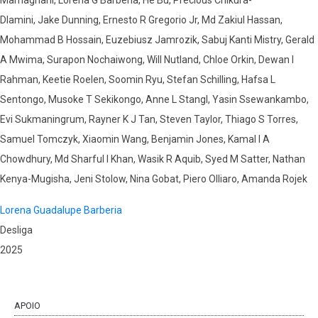
Mamaghani, Lorena G Barberia, He Bu, Precious Chikura-
Dlamini, Jake Dunning, Ernesto R Gregorio Jr, Md Zakiul Hassan,
Mohammad B Hossain, Euzebiusz Jamrozik, Sabuj Kanti Mistry, Gerald
A Mwima, Surapon Nochaiwong, Will Nutland, Chloe Orkin, Dewan I
Rahman, Keetie Roelen, Soomin Ryu, Stefan Schilling, Hafsa L
Sentongo, Musoke T Sekikongo, Anne L Stangl, Yasin Ssewankambo,
Evi Sukmaningrum, Rayner K J Tan, Steven Taylor, Thiago S Torres,
Samuel Tomczyk, Xiaomin Wang, Benjamin Jones, Kamal I A
Chowdhury, Md Sharful I Khan, Wasik R Aquib, Syed M Satter, Nathan
Kenya-Mugisha, Jeni Stolow, Nina Gobat, Piero Olliaro, Amanda Rojek
Lorena Guadalupe Barberia
Desliga
2025
APOIO