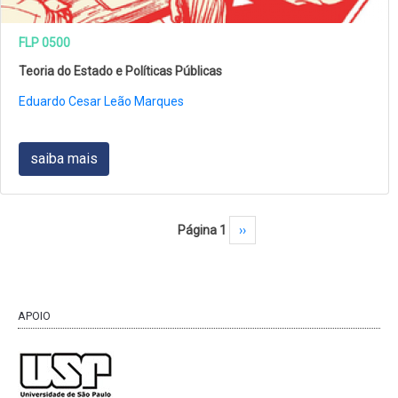
FLP 0500
Teoria do Estado e Políticas Públicas
Eduardo Cesar Leão Marques
saiba mais
Paginação
Página 1
Próxima página
››
APOIO