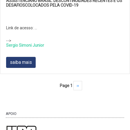
ASSISTÊNCIANO BRASIL: DESCONTINUIDADES RECENTES E OS
DESAFIOSCOLOCADOS PELA COVID-19
Link de acesso: …
-->
Sergio Simoni Junior
saiba mais
Pagination
Page 1
Next page
››
APOIO