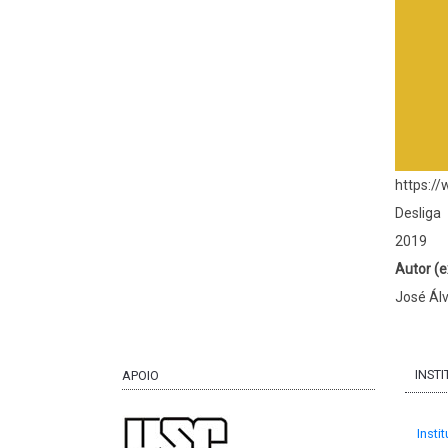
https:/
Desliga
2019
Autor (e
José Ál
INST
APOIO
Insti