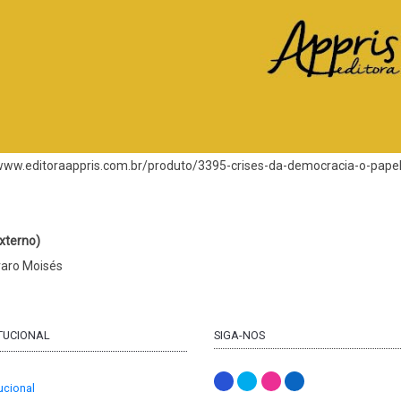
/www.editoraappris.com.br/produto/3395-crises-da-democracia-o-pape
xterno)
varo Moisés
ITUCIONAL
SIGA-NOS
tucional