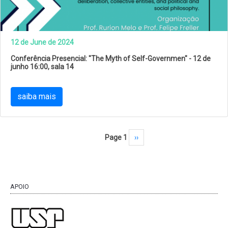
12 de June de 2024
Conferência Presencial: "The Myth of Self-Governmen" - 12 de
junho 16:00, sala 14
saiba mais
Pagination
Page 1
Next page
››
APOIO