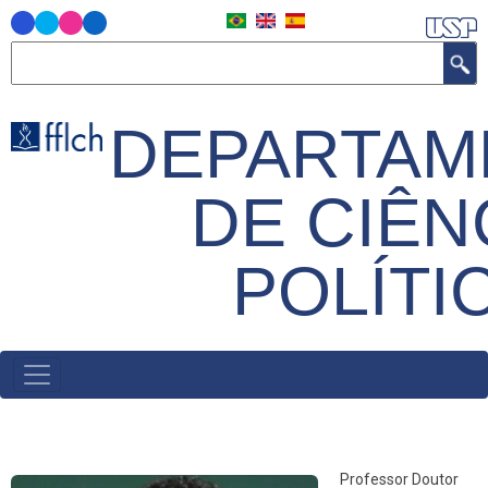
Skip
to
Search
main
content
DEPARTAM
DE CIÊN
POLÍTI
MAIN
NAVIGATION
Professor Doutor