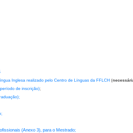
5
íngua Inglesa realizado pelo Centro de Línguas da FFLCH
(
necessária
período de inscrição)
;
raduação);
o;
fissionais (Anexo 3), para o Mestrado;