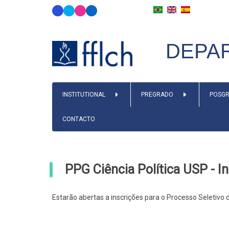
Skip
to
main
DEPAR
content
MAIN
INSTITUTIONAL
PREGRADO
POSGR
NAVIGATION
CONTACTO
PPG Ciência Política USP - I
Estarão abertas a inscrições para o Processo Seletiv