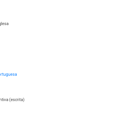
glesa
Portuguesa
tiva (escrita)