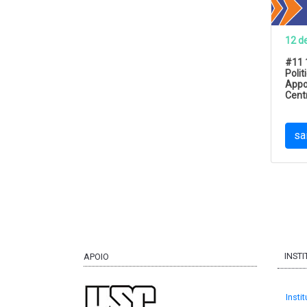
12 d
#11 
Polit
Appo
Centr
sa
Pagin
INST
APOIO
Insti