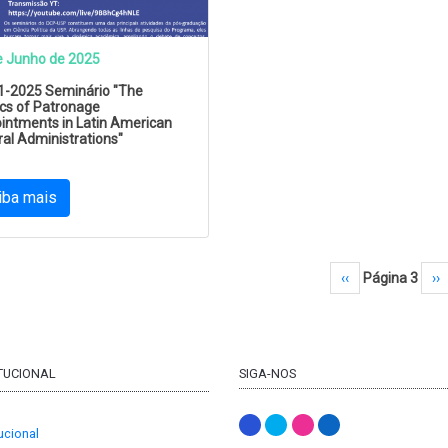
e Junho de 2025
1-2025 Seminário "The
ics of Patronage
intments in Latin American
al Administrations"
iba mais
ação
Página anterior
‹‹
Página 3
Próxi
››
ITUCIONAL
SIGA-NOS
tucional