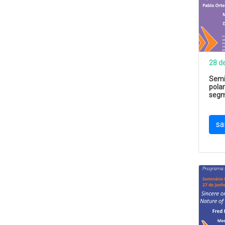
28 d
Semi
polar
segm
sa