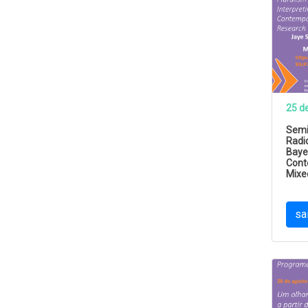
25 d
Semin
Radic
Baye
Cont
Mixe
sa