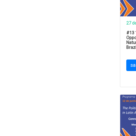
27 d
#13 
Oppo
Natur
Brazi
sa