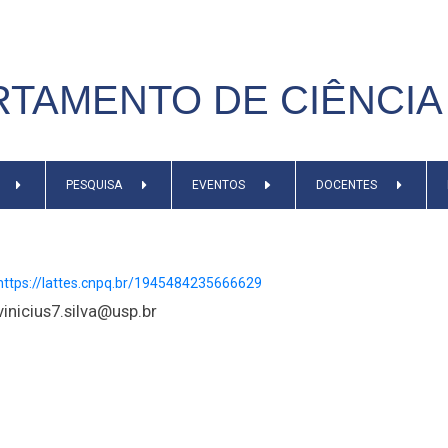
TAMENTO DE CIÊNCIA 
PESQUISA
EVENTOS
DOCENTES
https://lattes.cnpq.br/1945484235666629
vinicius7.silva@usp.br