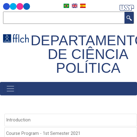
Skip
to
Search
main
content
DEPARTAMENT
DE CIÊNCIA
POLÍTICA
MAIN
NAVIGATION
SIDEBAR
Introduction
GRADUAÇÃO
Course Program - 1st Semester 2021