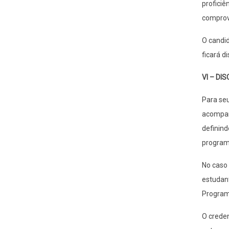
proficiê
comprov
O candid
ficará d
VI – DIS
Para seu
acompanh
definind
programa
No caso 
estudant
Program
O crede