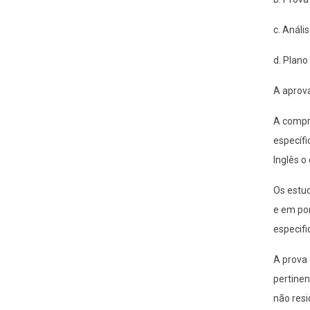
c. Anális
d. Plano
A aprova
A compro
específi
Inglês o
Os estud
e em por
especif
A prova 
pertinen
não resi