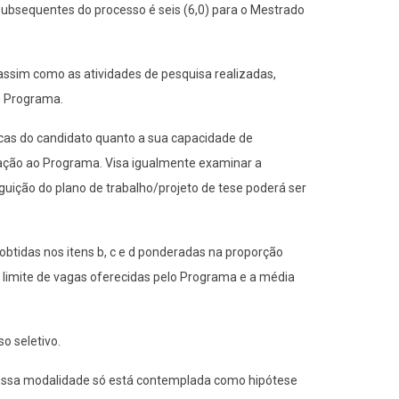
 subsequentes do processo é seis (6,0) para o Mestrado
assim como as atividades de pesquisa realizadas,
o Programa.
micas do candidato quanto a sua capacidade de
quação ao Programa. Visa igualmente examinar a
guição do plano de trabalho/projeto de tese poderá ser
 obtidas nos itens b, c e d ponderadas na proporção
 limite de vagas oferecidas pelo Programa e a média
o seletivo.
 Essa modalidade só está contemplada como hipótese