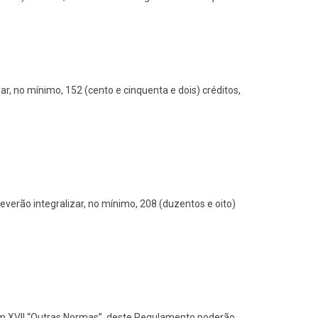
r, no mínimo, 152 (cento e cinquenta e dois) créditos,
verão integralizar, no mínimo, 208 (duzentos e oito)
item XVII “Outras Normas”, deste Regulamento poderão