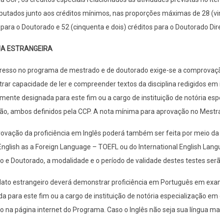
utados junto aos créditos mínimos, nas proporções máximas de 28 (vinte
 para o Doutorado e 52 (cinquenta e dois) créditos para o Doutorado Dir
UA ESTRANGEIRA
resso no programa de mestrado e de doutorado exige-se a comprovação
ar capacidade de ler e compreender textos da disciplina redigidos em
mente designada para este fim ou a cargo de instituição de notória esp
ão, ambos definidos pela CCP. A nota mínima para aprovação no Mestrado
vação da proficiência em Inglês poderá também ser feita por meio da a
English as a Foreign Language – TOEFL ou do International English Lan
 e Doutorado, a modalidade e o período de validade destes testes serão
dato estrangeiro deverá demonstrar proficiência em Português em ex
a para este fim ou a cargo de instituição de notória especialização em 
o na página internet do Programa. Caso o Inglês não seja sua língua m