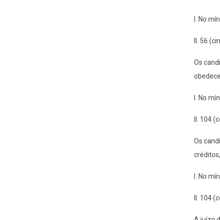
I. No mí
II. 56 (
Os candi
obedecen
I. No mí
II. 104 
Os candi
créditos
I. No mí
II. 104 
A juízo 