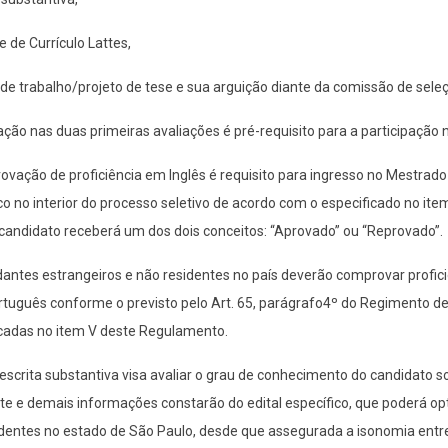
e de Currículo Lattes,
 de trabalho/projeto de tese e sua arguição diante da comissão de sele
ção nas duas primeiras avaliações é pré-requisito para a participação
vação de proficiência em Inglês é requisito para ingresso no Mestrad
co no interior do processo seletivo de acordo com o especificado no i
 candidato receberá um dos dois conceitos: “Aprovado” ou “Reprovado”.
antes estrangeiros e não residentes no país deverão comprovar proficiê
tuguês conforme o previsto pelo Art. 65, parágrafo4º do Regimento d
icadas no item V deste Regulamento.
escrita substantiva visa avaliar o grau de conhecimento do candidato so
te e demais informações constarão do edital específico, que poderá op
dentes no estado de São Paulo, desde que assegurada a isonomia entr