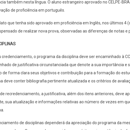
ncia também nesta língua. O aluno estrangeiro aprovado no CELPE-BRAS
ação de proficiência em português.
ato que tenha sido aprovado em proficiência em Inglês, nos últimos 4 
ispensado de realizar nova prova, observadas as diferenças de notas e
CIPLINAS
 credenciamento, o programa da disciplina deve ser encaminhado à CCP 
ado de justificativa circunstanciada que denote a sua importância e 
o de forma clara seus objetivos e contribuição para a formação do est
 deve conter bibliografia pertinente atualizada e os critérios de avalia
de recredenciamento, a justificativa, além dos itens anteriores, deve
e, sua atualização e informações relativas ao número de vezes em que
a.
nciamento de disciplinas dependerá da apreciação do programa da mes