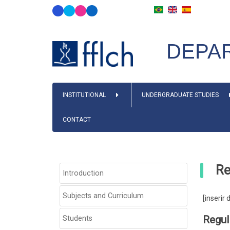
Skip
to
main
DEPAR
content
MAIN
INSTITUTIONAL
UNDERGRADUATE STUDIES
NAVIGATION
CONTACT
Re
SIDEBAR
Introduction
PÓS-
GRADUAÇÃO
Subjects and Curriculum
[inseri
Regul
Students