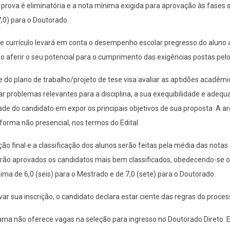
 prova é eliminatória e a nota mínima exigida para aprovação às fases
7,0) para o Doutorado.
e currículo levará em conta o desempenho escolar pregresso do aluno 
 aferir o seu potencial para o cumprimento das exigências postas pel
e do plano de trabalho/projeto de tese visa avaliar as aptidões acadê
car problemas relevantes para a disciplina, a sua exequibilidade e ade
de do candidato em expor os principais objetivos de sua proposta. A ar
 forma não presencial, nos termos do Edital.
ção final e a classificação dos alunos serão feitas pela média das notas
erão aprovados os candidatos mais bem classificados, obedecendo-se o
nima de 6,0 (seis) para o Mestrado e de 7,0 (sete) para o Doutorado.
var sua inscrição, o candidato declara estar ciente das regras do process
ama não oferece vagas na seleção para ingresso no Doutorado Direto.