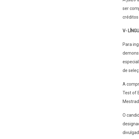
ser comp
créditos
V- LÍNG
Para ing
demonstr
especial
de seleç
A compro
Test of 
Mestrado
O candi
designad
divulgad