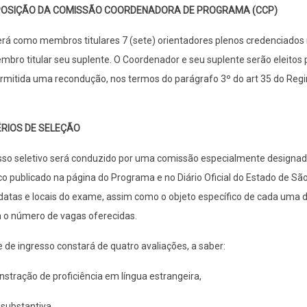
MPOSIÇÃO DA COMISSÃO COORDENADORA DE PROGRAMA (CCP)
rá como membros titulares 7 (sete) orientadores plenos credenciados
bro titular seu suplente. O Coordenador e seu suplente serão eleito
ermitida uma recondução, nos termos do parágrafo 3º do art 35 do Re
ITÉRIOS DE SELEÇÃO
so seletivo será conduzido por uma comissão especialmente designada 
co publicado na página do Programa e no Diário Oficial do Estado de Sã
datas e locais do exame, assim como o objeto específico de cada uma da
o número de vagas oferecidas.
de ingresso constará de quatro avaliações, a saber:
stração de proficiência em língua estrangeira,
 substantiva,