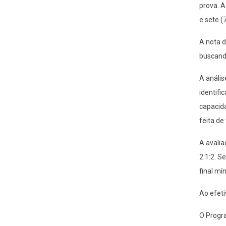
prova. A
e sete (
A nota d
buscando
A anális
identifi
capacida
feita de
A avalia
2:1:2. S
final mí
Ao efeti
O Progr