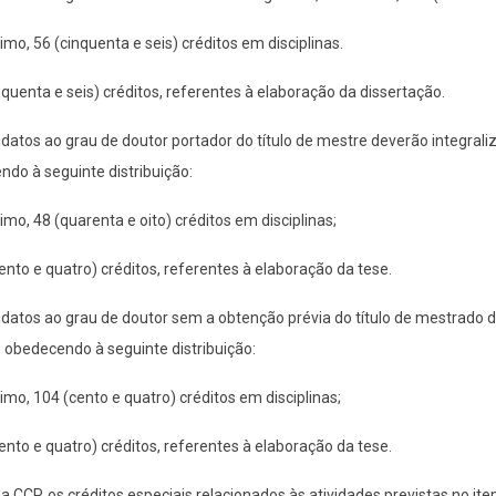
nimo, 56 (cinquenta e seis) créditos em disciplinas.
cinquenta e seis) créditos, referentes à elaboração da dissertação.
datos ao grau de doutor portador do título de mestre deverão integraliza
do à seguinte distribuição:
nimo, 48 (quarenta e oito) créditos em disciplinas;
(cento e quatro) créditos, referentes à elaboração da tese.
datos ao grau de doutor sem a obtenção prévia do título de mestrado de
, obedecendo à seguinte distribuição:
nimo, 104 (cento e quatro) créditos em disciplinas;
(cento e quatro) créditos, referentes à elaboração da tese.
da CCP, os créditos especiais relacionados às atividades previstas no 