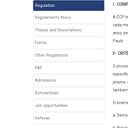
I - CO
Regulation
A CCP te
Regulamento Novo
cada mem
Theses and Dissertations
anos, p
Paulo.
Forms
II - CR
Other Regulations
O proces
PAE
específi
Admissions
prazos, 
também 
Scholarships
O exame 
Job opportunities
a. Demon
Defesas
b. Prova