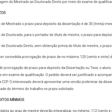
agem do Mestrado ao Doutorado Direto por meio do exame de qualifica
AZOS
 de Mestrado o prazo para depósito da dissertação é de 30 (trinta) mes
 de Doutorado, para o portador do título de mestre, o prazo para depósi
 de Doutorado Direto, sem obtenção prévia do título de mestre, o prazo
er concedida prorrogação de prazo de no máximo 120 (cento e vinte) d
ir prorrogação de prazo para depósito da Dissertação ou Tese, o aluno 
 em exame de qualificação. O pedido deverá ser justificado e acompan
 à CCP. O interessado deverá apresentar uma versão preliminar da dis
idade do término do trabalho no prazo solicitado.
ÉDITOS MÍNIMOS
datos ao grau de mestre deverão integralizar, no mínimo, 112 (cento e 